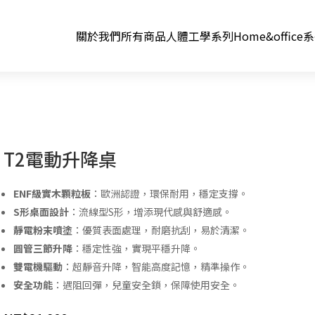
關於我們
所有商品
人體工學系列
Home&office
T2電動升降桌
ENF級實木顆粒板
：歐洲認證，環保耐用，穩定支撐。
S形桌面設計
：流線型S形，增添現代感與舒適感。
靜電粉末噴塗
：優質表面處理，耐磨抗刮，易於清潔。
圓管三節升降
：穩定性強，實現平穩升降。
雙電機驅動
：超靜音升降，智能高度記憶，精準操作。
安全功能
：遇阻回彈，兒童安全鎖，保障使用安全。