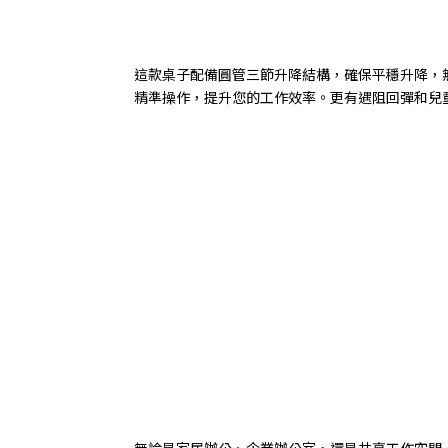
這款桌子配備圓管三節升降結構，確保平穩升降，
精準操作，提升您的工作效率。更有遇阻回彈和兒
無論是家居辦公、企業辦公室，還是共享工作空間