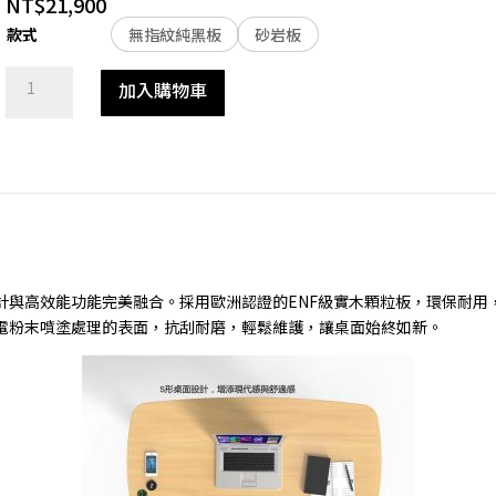
NT$
21,900
無指紋純黑板
砂岩板
款式
T2
加入購物車
電
動
升
降
桌
數
量
計與高效能功能完美融合。採用歐洲認證的ENF級實木顆粒板，環保耐用
電粉末噴塗處理的表面，抗刮耐磨，輕鬆維護，讓桌面始終如新。