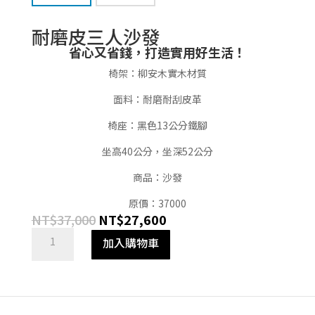
耐磨皮三人沙發
省心又省錢，打造實用好生活！
椅架：柳安木實木材質
面料：耐磨耐刮皮革
椅座：黑色13公分鐵腳
坐高40公分，坐深52公分
商品：沙發
原價：37000
原
目
NT$
37,000
NT$
27,600
始
前
耐
加入購物車
價
價
磨
格：
格：
皮
NT$37,000。
NT$27,600。
三
人