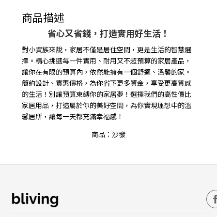
沙
發
商品描述
數
省心又省錢，打造實用好生活！
量
對小資族來說，家居不僅是居住空間，更是生活的智慧選
擇。精心挑選每一件實用、耐用又不超預算的家居產品，
讓你在有限的預算內，依然能擁有一個舒適、溫馨的家。
簡約設計、實惠價格，為你省下更多資金，享受更高質感
的生活！別讓預算束縛你的家居夢！選擇我們的高性價比
家居用品，打造屬於你的美好空間，為你實現理想中的溫
馨居所，讓每一天都充滿幸福感！
商品：沙發