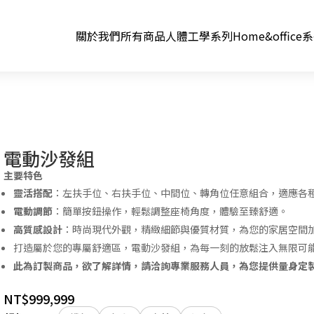
關於我們
所有商品
人體工學系列
Home&office
電動沙發組
主要特色
靈活搭配
：左扶手位、右扶手位、中間位、轉角位任意組合，適應各
電動調節
：簡單按鈕操作，輕鬆調整座椅角度，體驗至臻舒適。
高質感設計
：時尚現代外觀，精緻細節與優質材質，為您的家居空間
打造屬於您的專屬舒適區，電動沙發組，為每一刻的放鬆注入無限可
此為訂製商品，欲了解詳情，請洽詢專業服務人員，為您提供量身定
NT$
999,999