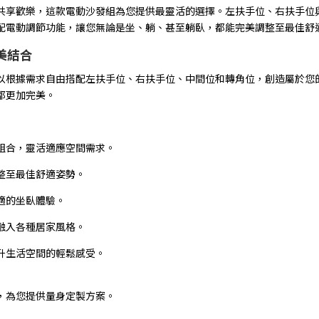
共享歡樂，這款電動沙發組為您提供最靈活的選擇。左扶手位、右扶手位
配電動調節功能，讓您無論是坐、躺、甚至躺臥，都能完美調整至最佳舒
美結合
以根據需求自由搭配左扶手位、右扶手位、中間位和轉角位，創造屬於您
都更加完美。
組合，靈活適應空間需求。
整至最佳舒適姿勢。
適的坐臥體驗。
融入各種居家風格。
升生活空間的輕鬆感受。
，為您提供量身定製方案。