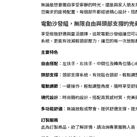
無論是想要獨自享受寧靜的時光，還是與家人朋友
您需求的座椅配置。每個部件都經過精心設計，搭
電動沙發組，無限自由與頭部支撐的完
享受極致舒適與靈活選擇，這款電動沙發組讓您可
系統，更能有效減輕頸部壓力，讓您的每一次放鬆
主要特色
自由搭配
：左扶手、右扶手、中間位及轉角位隨心
頭部支撐
：頭部支撐系統，有效貼合頸部，輕鬆調
電動調節
：一鍵操作，輕鬆調整角度，隨時享受舒
現代設計
：時尚簡約設計，搭配高質感材質，完美
多功能舒適
：無論放鬆或聚會，提供舒適支撐，提
訂製服務
此為訂製商品，欲了解詳情，請洽詢專業服務人員