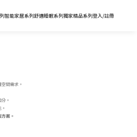
系列
智能家居系列
舒適睡眠系列
獨家精品系列
登入/註冊
種空間需求。
加分。
能。
製方案。