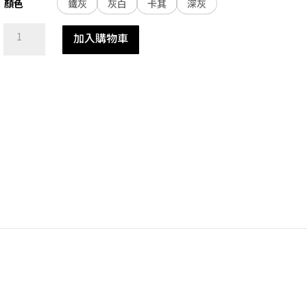
鐵灰
灰白
卡其
深灰
顏色
電
加入購物車
動
沙
發
組
數
量