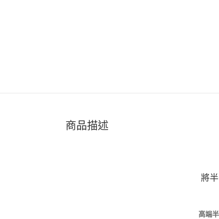
商品描述
將半
高端半