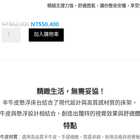
精細支撐力強，舒適透氣，讓你整夜安穩，享受
原
目
NT$
62,000
NT$
50,400
始
前
半
加入購物車
價
價
牛
格：
格：
皮
NT$62,000。
NT$50,400。
獨
立
舒
眠
床
組
精緻生活，無需妥協！
數
半牛皮懸浮床台結合了現代設計與高質感材質的床架，
量
牛皮與懸浮設計相結合，創造出獨特的視覺效果與舒適
特點
牛皮材質
：選用高品質半牛皮，手感細緻、質感卓越，耐用且極具視覺衝