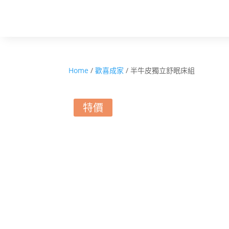
Home
/
歡喜成家
/ 半牛皮獨立舒眠床組
特價