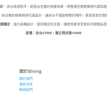
計
：床台底部懸浮，創造出空靈的視覺效果，使整個空間更顯現代感和輕
：結合簡約線條與現代感設計，讓床台不僅是睡眠的場所，更是家居空間
適穩定
：強化結構設計，提供穩定的支撐，讓使用者享受更好的睡眠品質
原價：床台47000，獨立筒床墊15000
關於Bliving
息
關於我們
最新消息
聯絡我們